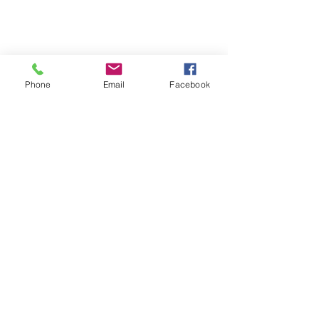
Phone
Email
Facebook
ALMS Technologies
1023 chemin des catalanes
83230 Bormes Les Mimosas
info@alms-technologies.com
Contact Commercial :
06 19 23 15 41
51397900500032
RCS Toulon
©2024 Alms Technologies, Tous droits réservés -
Mentions Légales
-
Référencement Agence ASI