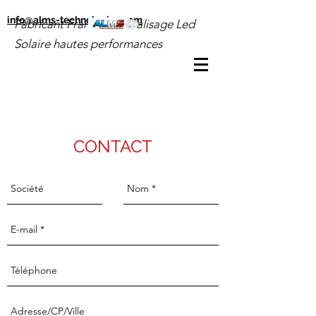
info@alms-technologies.com
Fabricant Français de Balisage Led
Solaire hautes performances
CONTACT