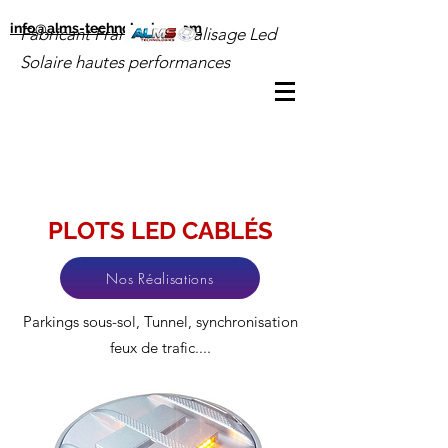
info@alms-technologies.com
Fabricant Français de Balisage Led
Solaire hautes performances
PLOTS LED CABLÉS
Nos Réalisations
Parkings sous-sol, Tunnel, synchronisation
feux de trafic....